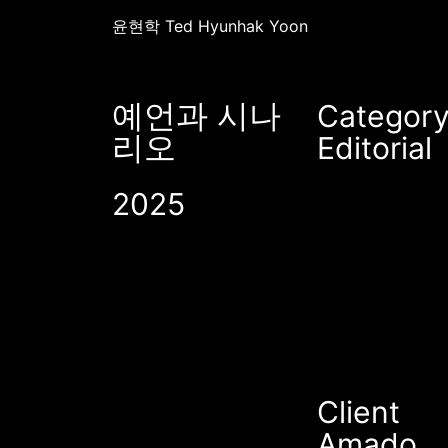
윤현학 Ted Hyunhak Yoon
예언과 시나
Categor
리오
Editorial
2025
Client
Amado